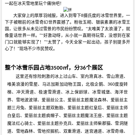
一起在冰天雪地里玩个痛快吧！
8
大家穿上的厚厚羽绒服，进入到零下
摄氏度的冰雪世界里，一
下子被眼前的冰雪奇幻世界震撼了。粉妆玉砌、银装素裹的冰雪王
国，让很多从未见过雪景的市民纷纷赞叹。“太唯美了太浪漫了，就
像童话世界一样。”“好激动呀，从小就一直期待玩雪，没想到在家
门口就能够实现了！”“太赞了，今天全家一起出动，孩子别提多开
心了！”现场不少市民赞叹。
整个冰雪乐园占地
㎡，分
个展区
3500
36
这里还有惊险刺激的冰上过山车、室内滑真冰、雪山滑道、
360
唯美浪漫的雪屋、马达加斯加动物王国，北极企鹅、
度旋转
梯、冲天滑道、极速雪滑道、冰上保龄球、冰雪城堡、海洋世
界、雪地波波球、爱丽丝公主、爱丽丝主题魔法森林、爱丽丝主
题三月兔、爱丽丝主题双胞胎、爱丽丝主题红皇后、爱丽丝主师
白皇后、爱丽丝主题疯帽子、爱丽丝主题魔法王座、爱丽丝主题
魔法红心骑士、爱丽丝主题扑克兵、爱丽丝主师柴郡猫、雪洞隧
道、雪地森林、雪地挖掘机、双重滑道、迷宫通道、冰雪奇缘、