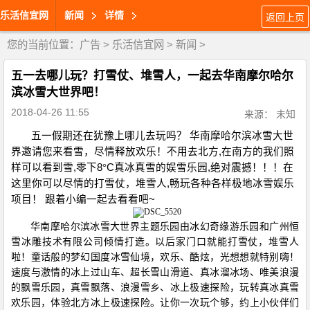
乐活信宜网
新闻
详情
返回上页
您的当前位置：
广告
>
乐活信宜网
>
新闻
>
五一去哪儿玩？打雪仗、堆雪人，一起去华南摩尔哈尔
滨冰雪大世界吧！
2018-04-26 11:55
来源： 未知
五一假期还在犹豫上哪儿去玩吗？
华南摩哈尔滨冰雪大世
界邀请您来看雪，尽情释放欢乐！不用去北方
,
在南方的我们照
样可以看到雪
,
零下
8
°
C
真冰真雪的娱雪乐园
,
绝对震撼！！！在
这里你可以尽情的打雪仗，堆雪人
,
畅玩各种各样极地冰雪娱乐
项目！
跟着小编一起去看看吧
~
华南摩哈尔滨冰雪大世界主题乐园由冰幻奇缘游乐园和广州恒
雪冰雕技术有限公司倾情打造。以后家门口就能打雪仗，堆雪人
啦！童话般的梦幻国度冰雪仙境，欢乐、酷炫，光想想就特别嗨！
速度与激情的冰上过山车、超长雪山滑道、真冰溜冰场、唯美浪漫
的飘雪乐园，真雪飘落、浪漫雪乡、冰上极速探险，玩转真冰真雪
欢乐园，体验北方冰上极速探险。让你一次玩个够，约上小伙伴们