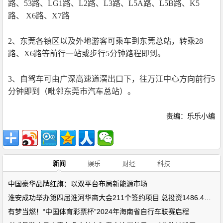
路、53路、LG1路、L2路、L3路、L5A路、L5B路、K5
路、 X6路、X7路
2
、东莞各镇区以及外地游客可乘车到东莞总站，转乘28
路、X6路等前行一站或步行5分钟路程即到。
3、自驾车可由广深高速道滘出口下，往万江中心方向前行5
分钟即到（毗邻东莞市汽车总站）。
责编：乐乐小编
新闻
娱乐
财经
科技
中国豪华品牌红旗：以双平台布局新能源市场
淮安成功举办第四届淮河华商大会211个签约项目 总投资1486.4亿元
有梦当燃！“中国体育彩票杯”2024年海南省自行车联赛启程