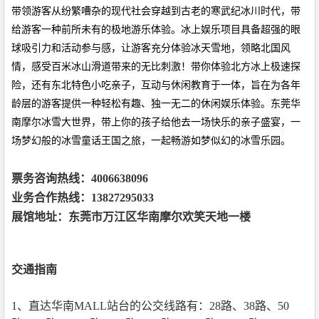
带领游客从纷繁嘈杂的现代社会穿越到古老的寒武纪冰川时代，带
给游客一种前所未有的极地游乐体验。冰上娱乐项目具备超强的眼
球吸引力和活动参与感，让游客充分体验冰天雪地，领略北国风
情，感受百米冰山滑道带来的无比刺激！带你体验北方冰上极速探
险，还有东北特色小吃亲子，互动与休闲教育于一体，旨在为各年
龄层的游客提供一种轻松有趣、独一无二的休闲娱乐体验。东莞华
南摩尔冰雪大世界，带上你的孩子给他去一场快乐的亲子盛宴，一
场梦幻般的冰雪童话王国之旅，一起畅游如梦似幻的冰雪乐园。
票务咨询热线：4006638096
业务合作热线：13827295033
展馆地址：东莞市万江区华南摩尔欢笑天地一楼
交通指南
1
、直达华南MALL站台的公交线路有：28路、38路、50