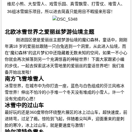
维尼小熊、大型雪人、戏雪乐园、真雪飘雪、打雪仗、堆雪人、
36
组冰雪娱乐项目，所以进去简直只能用目不暇接来形容！
北欧冰雪世界之爱丽丝梦游仙境主题
刚进园区便是爱丽丝主题梦游仙境的魔幻森林，童话中，刚刚
18
年满
岁的爱丽丝跟随一只白兔逃到一个洞里，从此进入仙境，而
“
”
在
魔幻森林
的这片梦幻中还隐藏着无数未知的空间，如果一不小心
你就会再次掉落到另一个充满惊喜的神秘世界！下面大家跟紧小编
的步伐，一起去探索这冰天雪地里的爱丽丝的童话世界吧！我们准
备开始出发啦！
南方飞雪堆雪人
冰雪世界，在城市中为你打造一座，蓝色与白色组成的芬兰风格冰
雪世界！伸出不怕冷的小手堆一个冬天没有堆成的小雪人，许一个
没有完成的心愿！
冰雪中的过山车
360
最好玩的还是
度带你环绕整片展区的冰上过山车，超快速度，前
进转弯，过足了瘾。惊险到飞起，伴随着尖叫声，迎面重来的是刺
脸的寒冷，冰上过山车，就是要速度与激情！
哈尔滨特色雪乡