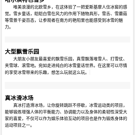
唯美浪漫的北欧雪乡，在这体验了一把爱斯基摩人住冰窖的感
觉。雪乡童话，皑皑白雪在风力的作用下随物具形，雪舌、雪蘑菇
等雪景千姿百态，让参观者在南方的艳阳里也能感受到冰雪的魅
力。
大型飘雪乐园
大朋友小朋友最喜爱的飘雪乐园，真雪飘落堆雪人、打雪仗、
夹雪球、滚雪地。宛如走进纯白的冰雪童话世界。在这里可以尽情
的享受冰雪带来的乐趣，想怎么玩就这么玩。
真冰滑冰场
真冰打造滑冰场，让你旋转跳跃不停歇，冰雪运动类的项目，
能够锻炼增强人体的平衡能力、协调能力以及身体的
柔韧性
深受大
家的喜爱，不仅可以作为娱乐体验互动的项目也是作为锻炼身体的
运动项目之一。